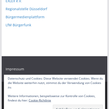
EXLEX e.V.
Regionalstelle Düsseldorf
Bürgermedienplattform
LfM Bürgerfunk
Impressum
Datenschutz und Cookies: Diese Website verwendet Cookies. Wenn du
die Website weiterhin nutzt, stimmst du der Verwendung von Cookies
zu.
Copyright © 2026
EXLEX Mediathek
. Alle Rechte
Weitere Informationen, beispielsweise zur Kontrolle von Cookies,
findest du hier:
Cookie-Richtlinie
vorbehalten.
Theme:
ColorMag
von ThemeGrill. Präsentiert von