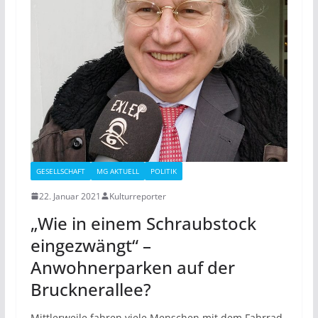
GESELLSCHAFT
MG AKTUELL
POLITIK
22. Januar 2021
Kulturreporter
„Wie in einem Schraubstock
eingezwängt“ –
Anwohnerparken auf der
Brucknerallee?
Mittlerweile fahren viele Menschen mit dem Fahrrad