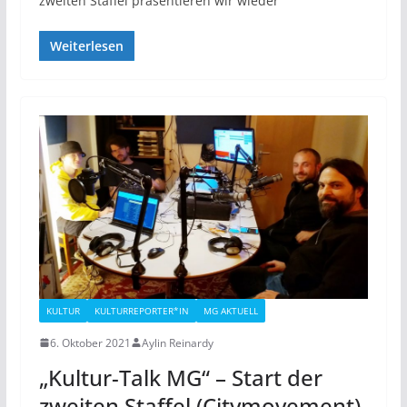
zweiten Staffel präsentieren wir wieder
Weiterlesen
KULTUR
KULTURREPORTER*IN
MG AKTUELL
6. Oktober 2021
Aylin Reinardy
„Kultur-Talk MG“ – Start der
zweiten Staffel (Citymovement)