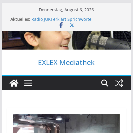
Zum
Donnerstag, August 6, 2026
Inhalt
Aktuelles:
Radio JUKI erklärt Sprichworte
springen
Radio SONNENDECK – Sendearchiv
Radio JUKI – Sendearchiv
Die MIKRONAUTEN – Sendearchiv
Die Mikronauten Meinung: „Pro oder Kontra?“
EXLEX Mediathek