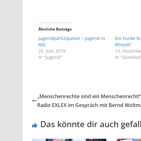
Ähnliche Beiträge
Jugendpartizipation – Jugend in
Ein Funke K
MG
Rheydt!
25. Juni 2019
13. Dezemb
In "Jugend"
In "Gesellsc
„Menschenrechte sind ein Menschenrecht!“
Radio EXLEX im Gespräch mit Bernd Wolt
Das könnte dir auch gefal