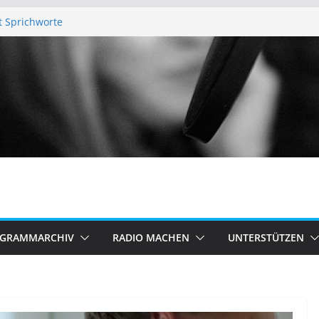
rt Sprichworte
CK – Sendearchiv
dearchiv
N – Sendearchiv
 Meinung: „Pro oder Kontra?“
GRAMMARCHIV
RADIO MACHEN
UNTERSTÜTZEN