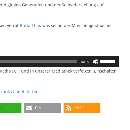
er digitalen Generation und der Selbstdarstellung auf
sen verrät
Britta Thie
, was sie an der Mönchengladbacher
Pfeiltasten
00:00
Hoch/Runter
adio 90,1 und in unserer Mediathek verfolgen. Einschalten,
benutzen,
um
unks findet ihr hier.
die
Lautstärke
zu
ilen
E-Mail
RSS-feed
regeln.